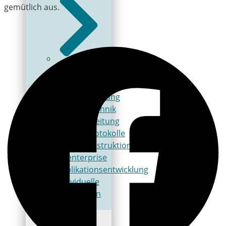
gemütlich aus.
Schulungen
Automatisierung
Antriebstechnik
Bildverarbeitung
Feldbusprotokolle
Elektrokonstruktion
QAenterprise
Applikationsentwicklung
Individuelle
Schulungen