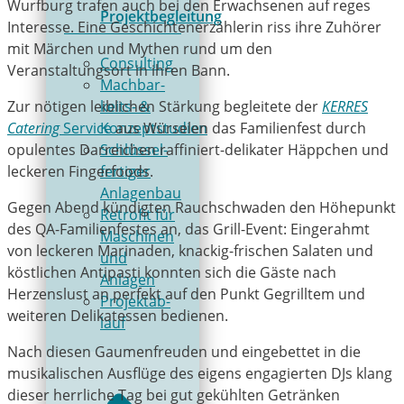
Wurfburg trafen auch bei den Erwachsenen auf reges
Projektbegleitung
Interesse. Eine Geschichtenerzählerin riss ihre Zuhörer
mit Märchen und Mythen rund um den
Consulting
Veranstaltungsort in ihren Bann.
Mach­bar­
keits- &
Zur nötigen leiblichen Stärkung begleitete der
KERRES
Konzeptstudien
Catering
Service
aus Würselen das Familienfest durch
Schlüs­sel­
opulentes Darreichen raffiniert-delikater Häppchen und
fer­ti­ger
leckeren Fingerfoods.
Anlagenbau
Gegen Abend kündigten Rauchschwaden den Höhepunkt
Retrofit für
des QA-Familienfestes an, das Grill-Event: Eingerahmt
Maschinen
von leckeren Marinaden, knackig-frischen Salaten und
und
köstlichen Antipasti konnten sich die Gäste nach
Anlagen
Herzenslust an perfekt auf den Punkt Gegrilltem und
Pro­jekt­ab­
weiteren Delikatessen bedienen.
lauf
Nach diesen Gaumenfreuden und eingebettet in die
musikalischen Ausflüge des eigens engagierten DJs klang
dieser herrliche Tag bei gut gekühlten Getränken