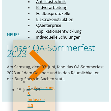
Antriebstechnik
Bildverarbeitung
Feldbusprotokolle
Elektrokonstruktion
QAenterprise
Applikationsentwicklung
NEUES
Individuelle Schulungen
Unser QA-Sommerfest
2023
Am Samstag, dem 03. Juni, fand das QA-Sommerfest
2023 auf dem Gelände und in den Räumlichkeiten
der Burg Soers in Aachen statt.
Digitalisierung
15. Juni 2023
&
Industrie
4.0