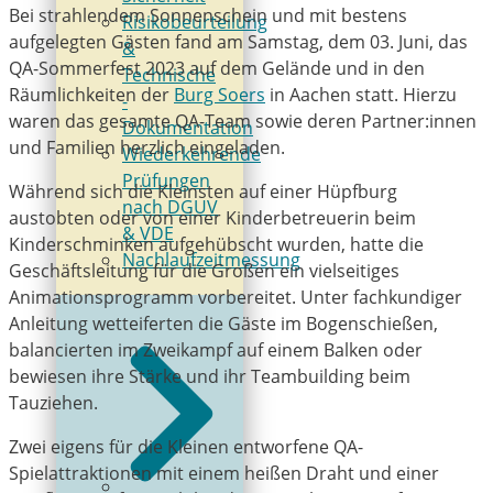
Bei strahlendem Sonnenschein und mit bestens
Risikobeurteilung
aufgelegten Gästen fand am Samstag, dem 03. Juni, das
&
QA-Sommerfest 2023 auf dem Gelände und in den
Technische
Räumlichkeiten der
Burg Soers
in Aachen statt. Hierzu
­
waren das gesamte QA-Team sowie deren Partner:innen
Dokumentation
und Familien herzlich eingeladen.
Wiederkehrende
­Prüfungen
Während sich die Kleinsten auf einer Hüpfburg
nach DGUV
austobten oder von einer Kinderbetreuerin beim
& VDE
Kinderschminken aufgehübscht wurden, hatte die
Nachlaufzeitmessung
Geschäftsleitung für die Großen ein vielseitiges
Animationsprogramm vorbereitet. Unter fachkundiger
Anleitung wetteiferten die Gäste im Bogenschießen,
balancierten im Zweikampf auf einem Balken oder
bewiesen ihre Stärke und ihr Teambuilding beim
Tauziehen.
Zwei eigens für die Kleinen entworfene QA-
Spielattraktionen mit einem heißen Draht und einer