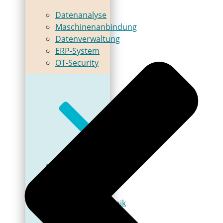
Datenanalyse
Maschinenanbindung
Datenverwaltung
ERP-System
OT-Security
Automatisierung
Steuerungstechnik
Antriebstechnik