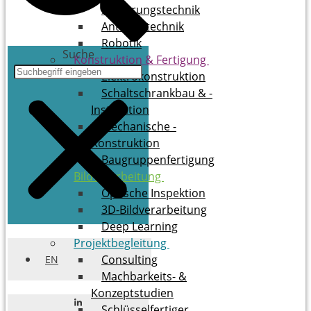
Steuerungstechnik
Antriebstechnik
Robotik
Suche
Konstruktion & ­Fertigung
Elektrokonstruktion
Schaltschrankbau & ­
Installation
Mechanische ­
Konstruktion
Baugruppenfertigung
Bildverarbeitung
Optische Inspektion
3D-Bildverarbeitung
Deep Learning
Projektbegleitung
Consulting
EN
Mach­bar­keits- &
Konzeptstudien
Schlüs­sel­fer­ti­ger