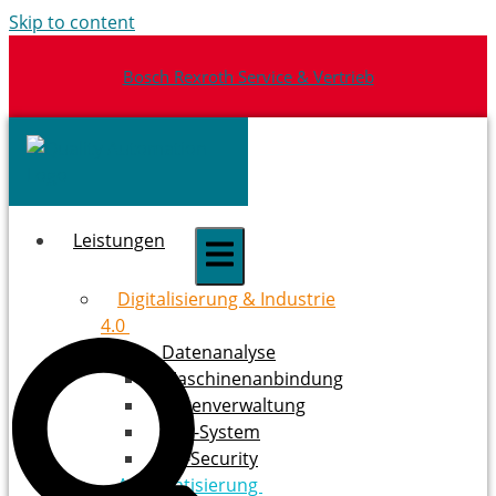
Skip to content
Bosch Rexroth Service & Vertrieb
Leistungen
Digitalisierung & ­Industrie
4.0
Datenanalyse
Maschinenanbindung
Datenverwaltung
ERP-System
OT-Security
Automatisierung