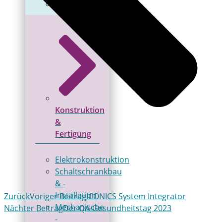
Robotik
Konstruktion
&
Fertigung
Elektrokonstruktion
Schaltschrankbau
& ­
Installation
Zurück
Voriger Beitrag
ICONICS System Integrator
Mechanische
Nächter Beitrag
Der QA-Gesundheitstag 2023
­