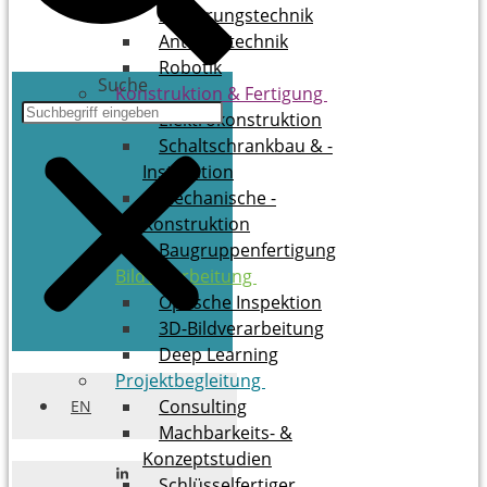
Steuerungstechnik
Antriebstechnik
Robotik
Suche
Konstruktion & ­Fertigung
Elektrokonstruktion
Schaltschrankbau & ­
Installation
Mechanische ­
Konstruktion
Baugruppenfertigung
Bildverarbeitung
Optische Inspektion
3D-Bildverarbeitung
Deep Learning
Projektbegleitung
Consulting
EN
Mach­bar­keits- &
Konzeptstudien
Schlüs­sel­fer­ti­ger