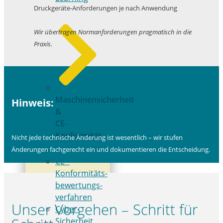
Druckgeräte‑Anforderungen je nach Anwendung
Wir übertragen Normanforderungen pragmatisch in die
Praxis.
Maschinensicherheit
Hinweis:
&
CE-
Konformität
Nicht jede technische Änderung ist wesentlich – wir stufen
Änderungen fachgerecht ein und dokumentieren die Entscheidung.
CE-­
Konformitäts­
bewertungs­
verfahren
Unser Vorgehen – Schritt für
Cyber-
Sicherheit