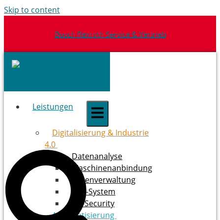
Skip to content
Bosch Rexroth Service & Vertrieb
Leistungen
Digitalisierung & ­Industrie
4.0
Datenanalyse
Maschinenanbindung
Datenverwaltung
ERP-System
OT-Security
Automatisierung