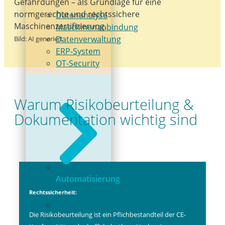
Gefährdungen – als Grundlage für eine
normgerechte und rechtssichere
Datenanalyse
Maschinenzertifizierung.
Maschinenanbindung
Datenverwaltung
Bild: AI generiert
ERP-System
OT-Security
Warum Risikobeurteilung &
Dokumentation wichtig sind
Automatisierung
Rechtssicherheit:
Steuerungstechnik
Die Risikobeurteilung ist ein Pflichbestandteil der CE-
Antriebstechnik