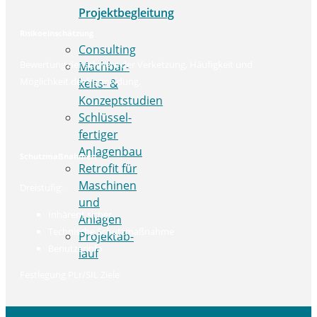
Projektbegleitung
Risikoeinschätzung
Consulting
Bewertung der schwere der Verketzung, Häufigkeit und
Mach­bar­
Möglichkeit der Vermeidung.
keits- &
Konzeptstudien
Schlüs­sel­
fer­ti­ger
Anlagenbau
Schutzmaßnahmen
Retrofit für
Maschinen
Dreistufig:
und
Inhärent sicher
Anlagen
Technische Schutzmaßnahme
Pro­jekt­ab­
Benutzerinfo
lauf
Festlegung PLr/SIL Ziele