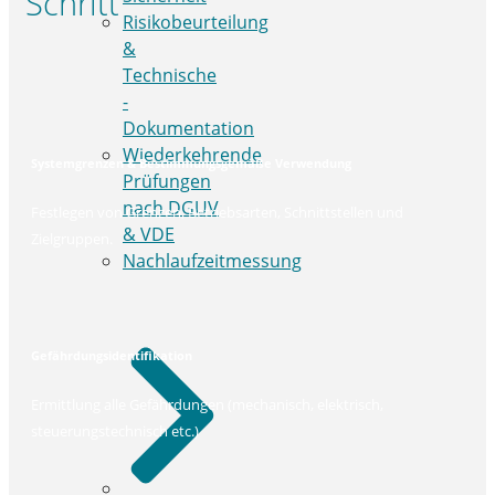
Schritt
Risikobeurteilung
&
Technische
­
Dokumentation
Wiederkehrende
Systemgrenzen & Bestimmungsgemäße Verwendung
­Prüfungen
nach DGUV
Festlegen von Grenzen, Betriebsarten, Schnittstellen und
& VDE
Zielgruppen.
Nachlaufzeitmessung
Gefährdungsidentifikation
Ermittlung alle Gefährdungen (mechanisch, elektrisch,
steuerungstechnisch etc.)