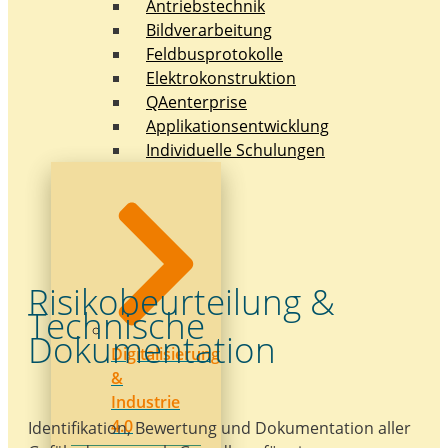
Antriebstechnik
Bildverarbeitung
Feldbusprotokolle
Elektrokonstruktion
QAenterprise
Applikationsentwicklung
Individuelle Schulungen
Risikobeurteilung &
Technische
Dokumentation
Digitalisierung
&
Industrie
4.0
Identifikation, Bewertung und Dokumentation aller