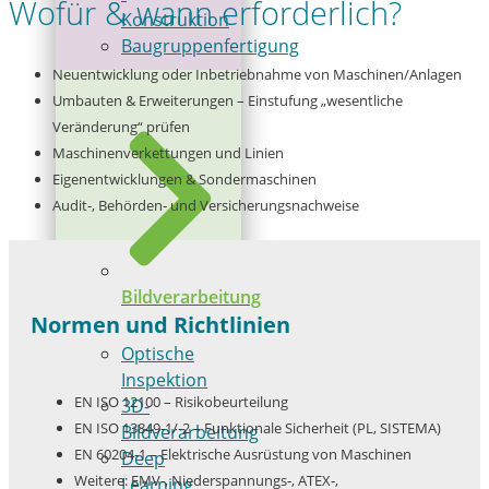
Wofür & wann erforderlich?
Konstruktion
Baugruppenfertigung
Neuentwicklung oder Inbetriebnahme von Maschinen/Anlagen
Umbauten & Erweiterungen – Einstufung „wesentliche
Veränderung“ prüfen
Maschinenverkettungen und Linien
Eigenentwicklungen & Sondermaschinen
Audit‑, Behörden‑ und Versicherungsnachweise
Bildverarbeitung
Normen und Richtlinien
Optische
Inspektion
EN ISO 12100 – Risikobeurteilung
3D-
EN ISO 13849‑1/‑2 – Funktionale Sicherheit (PL, SISTEMA)
Bildverarbeitung
EN 60204‑1 – Elektrische Ausrüstung von Maschinen
Deep
Weitere: EMV‑, Niederspannungs‑, ATEX‑,
Learning