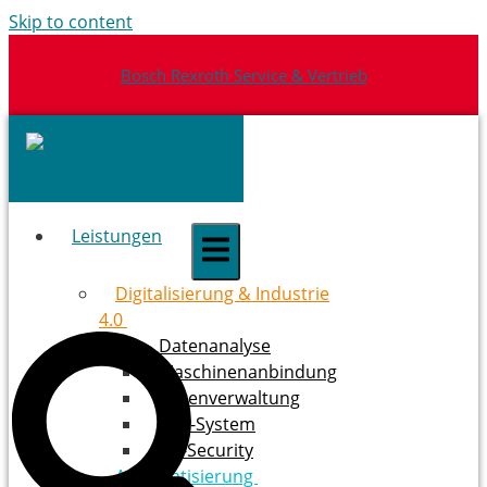
Skip to content
Bosch Rexroth Service & Vertrieb
Leistungen
Digitalisierung & ­Industrie
4.0
Datenanalyse
Maschinenanbindung
Datenverwaltung
ERP-System
OT-Security
Automatisierung