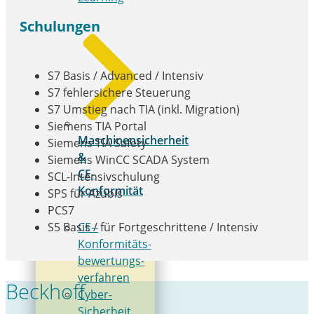
Schulungen
S7 Basis / Advanced / Intensiv
S7 fehlersichere Steuerung
S7 Umstieg nach TIA (inkl. Migration)
Siemens TIA Portal
Maschinensicherheit
Siemens TIA Safety
&
Siemens WinCC SCADA System
CE-
SCL-Intensivschulung
Konformität
SPS für Azubis
PCS7
CE-­
S5 Basis / für Fortgeschrittene / Intensiv
Konformitäts­
bewertungs­
verfahren
Beckhoff
Cyber-
Sicherheit