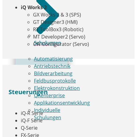
iQ Works 2
GX Works 2 & 3 (SPS)
GT Designer3 (HMI)
RT ToolBox3 (Robotic)
MT Developer2 (Servo)
Schulungen
CW Configurator (Servo)
Automatisierung
Antriebstechnik
Bildverarbeitung
Feldbusprotokolle
Elektrokonstruktion
Steuerungen
QAenterprise
Applikationsentwicklung
Individuelle
iQ-R Serie
Schulungen
iQ-F Serie
Q-Serie
FX-Serie