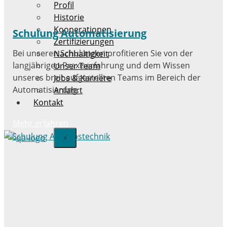
Profil
Historie
Kooperationen
Schulung Automatisierung
Zertifizierungen
Bei unseren Schulungen profitieren Sie von der
Nachhaltigkeit
langjährigen Praxiserfahrung und dem Wissen
Unser Team
unseres breit aufgestellten Teams im Bereich der
Jobs & Karriere
Automatisierung.
Anfahrt
Kontakt
Mehr erfahren
X