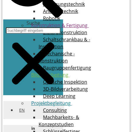
Steuerungstechnik
Antriebstechnik
Robotik
Suche
Konstruktion & ­Fertigung
Elektrokonstruktion
Schaltschrankbau & ­
Installation
Mechanische ­
Konstruktion
Baugruppenfertigung
Bildverarbeitung
Optische Inspektion
3D-Bildverarbeitung
Deep Learning
Projektbegleitung
Consulting
EN
Mach­bar­keits- &
Konzeptstudien
Schlüs­sel­fer­ti­ger