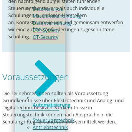
den nachfolgend aufgelisteten führenden
Steuerungsherstellern als auch individuelle
Datenanalyse
Schulungen zu anderen Herstellern
Maschinenanbindung
an. Kontaktieren Sie uns und gemeinsam entwerfen
Datenverwaltung
wir eine auf Ihre Anforderungen zugeschnittene
ERP-System
Schulung.
OT-Security
Voraussetzungen
Die Teilnehmer:innen sollten als Voraussetzung
Grundkenntnisse über Elektrotechnik und Analog- und
Automatisierung
Digitaltechnik besitzen. Vorkenntnisse in
Steuerungstechnik können nach Absprache in die
Steuerungstechnik
Schulung integriert und von uns vermittelt werden.
Antriebstechnik