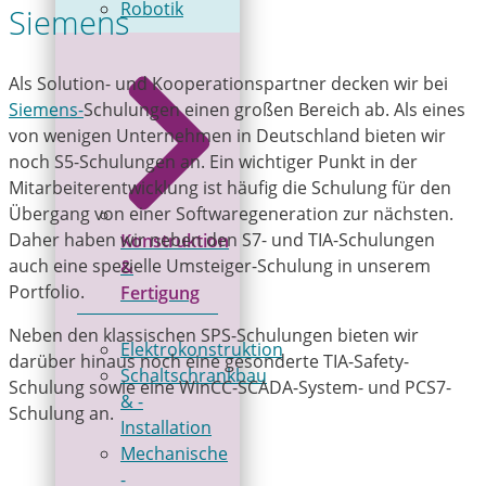
Robotik
Siemens
Als Solution- und Kooperationspartner decken wir bei
Siemens-
Schulungen einen großen Bereich ab. Als eines
von wenigen Unternehmen in Deutschland bieten wir
noch S5-Schulungen an. Ein wichtiger Punkt in der
Mitarbeiterentwicklung ist häufig die Schulung für den
Übergang von einer Softwaregeneration zur nächsten.
Daher haben wir neben den S7- und TIA-Schulungen
Konstruktion
auch eine spezielle Umsteiger-Schulung in unserem
&
Portfolio.
Fertigung
Neben den klassischen SPS-Schulungen bieten wir
Elektrokonstruktion
darüber hinaus noch eine gesonderte TIA-Safety-
Schaltschrankbau
Schulung sowie eine WinCC-SCADA-System- und PCS7-
& ­
Schulung an.
Installation
Mechanische
­