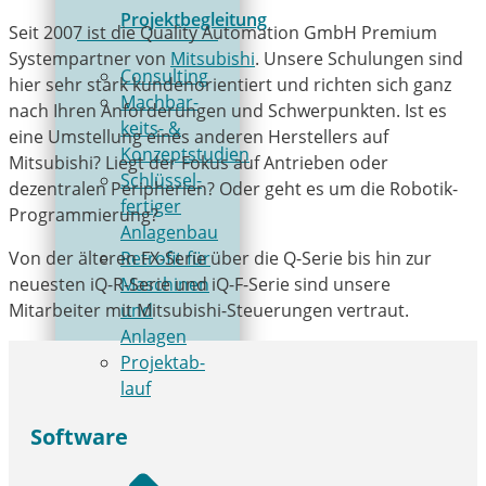
Projektbegleitung
Seit 2007 ist die Quality Automation GmbH Premium
Systempartner von
Mitsubishi
. Unsere Schulungen sind
Consulting
hier sehr stark kundenorientiert und richten sich ganz
Mach­bar­
nach Ihren Anforderungen und Schwerpunkten. Ist es
keits- &
eine Umstellung eines anderen Herstellers auf
Konzeptstudien
Mitsubishi? Liegt der Fokus auf Antrieben oder
Schlüs­sel­
dezentralen Peripherien? Oder geht es um die Robotik-
fer­ti­ger
Programmierung?
Anlagenbau
Retrofit für
Von der älteren FX-Serie über die Q-Serie bis hin zur
Maschinen
neuesten iQ-R-Serie und iQ-F-Serie sind unsere
und
Mitarbeiter mit Mitsubishi-Steuerungen vertraut.
Anlagen
Pro­jekt­ab­
lauf
Software