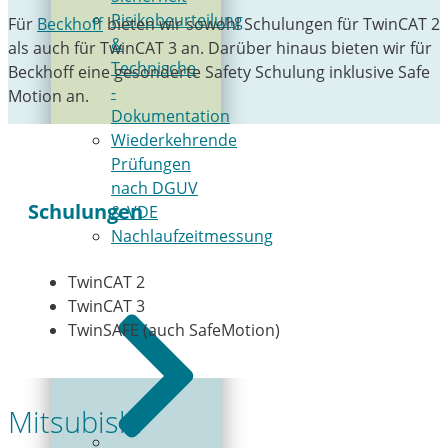
Risikobeurteilung
Für
Beckhoff
bieten wir sowohl Schulungen für TwinCAT 2
&
als auch für TwinCAT 3 an. Darüber hinaus bieten wir für
Technische
Beckhoff eine gesonderte Safety Schulung inklusive Safe
­
Motion an.
Dokumentation
Wiederkehrende
­Prüfungen
nach DGUV
Schulungen
& VDE
Nachlaufzeitmessung
TwinCAT 2
TwinCAT 3
TwinSAFE (auch SafeMotion)
Mitsubishi