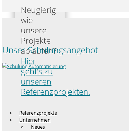
Neugierig
wie
unsere
Projekte
Unser Schulungsangebot
ablaufen?
Hier
geht’s zu
unseren
Referenzprojekten.
Referenzprojekte
Unternehmen
Neues