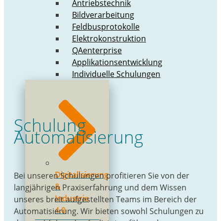
Antriebstechnik
Bildverarbeitung
Feldbusprotokolle
Elektrokonstruktion
QAenterprise
Applikationsentwicklung
Individuelle Schulungen
Schulung
Automatisierung
Digitalisierung
Bei unseren Schulungen profitieren Sie von der
&
langjährigen Praxiserfahrung und dem Wissen
Industrie
unseres breit aufgestellten Teams im Bereich der
4.0
Automatisierung. Wir bieten sowohl Schulungen zu