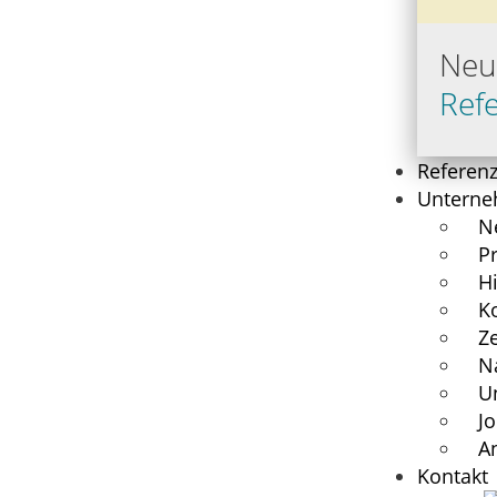
Neu
Ref
Referenz
Untern
N
Pr
Hi
K
Ze
N
U
Jo
A
Kontakt