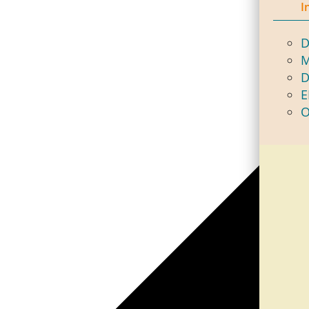
I
D
M
D
E
O