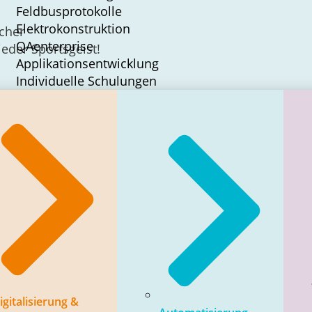
Feldbusprotokolle
Elektrokonstruktion
cher
QAenterprise
eder Sportsgeist!
Applikationsentwicklung
Individuelle Schulungen
igitalisierung &