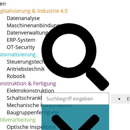
gen
gitalisierung & ­Industrie 4.0
Datenanalyse
Maschinenanbindung
Datenverwaltung
ERP-System
OT-Security
utomatisierung
Steuerungstechnik
Antriebstechnik
Robotik
onstruktion & ­Fertigung
Elektrokonstruktion
Schaltschrankbau & ­Installation
E
Mechanische ­Konstruktion
Baugruppenfertigung
ildverarbeitung
Optische Inspektion