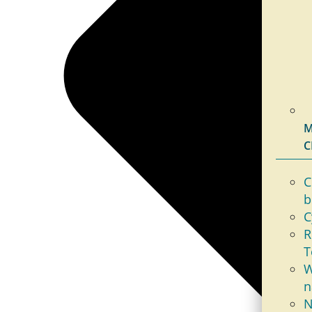
M
C
C
b
C
R
T
W
n
N