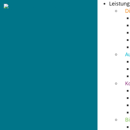
Leistun
Di
A
K
B