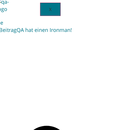
X
se
Beitrag
QA hat einen Ironman!