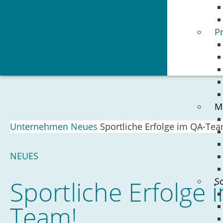
P
M
Unternehmen
Neues
Sportliche Erfolge im QA-Tea
NEUES
Sportliche Erfolge 
S
Team!