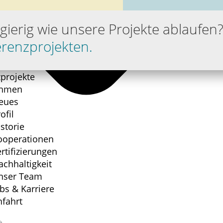
gierig wie unsere Projekte ablaufen
erenzprojekten.
projekte
ehmen
eues
ofil
storie
ooperationen
rtifizierungen
achhaltigkeit
nser Team
bs & Karriere
nfahrt