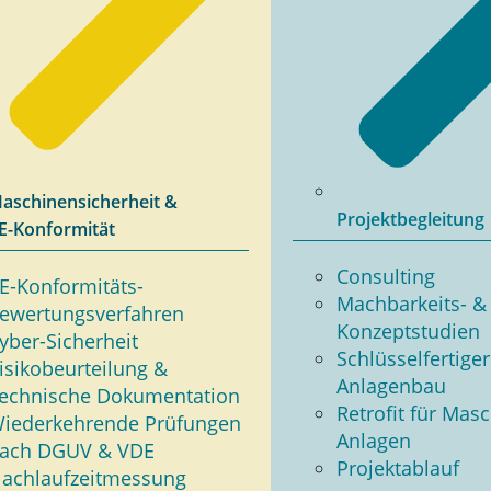
aschinensicherheit &
Projektbegleitung
E-Konformität
Consulting
E-­Konformitäts­
Mach­bar­keits- &
ewertungs­verfahren
Konzeptstudien
yber-Sicherheit
Schlüs­sel­fer­ti­ger
isikobeurteilung &
Anlagenbau
echnische ­Dokumentation
Retrofit für Mas
iederkehrende ­Prüfungen
Anlagen
ach DGUV & VDE
Pro­jekt­ab­lauf
achlaufzeitmessung