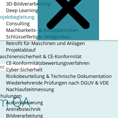
3D-Bildverarbeitung
Deep Learning
rojektbegleitung
Consulting
Mach­bar­keits- & Konzeptstudien
Schlüs­sel­fer­ti­ger Anlagenbau
Retrofit für Maschinen und Anlagen
Pro­jekt­ab­lauf
aschinen­sicherheit & CE-Konformität
CE-­Konformitäts­bewertungs­verfahren
m!
Cyber-Sicherheit
Risikobeurteilung & Technische ­Dokumentation
Wiederkehrende ­Prüfungen nach DGUV & VDE
Nachlaufzeitmessung
im QA-
chulungen
Automatisierung
Antriebstechnik
Bildverarbeitung