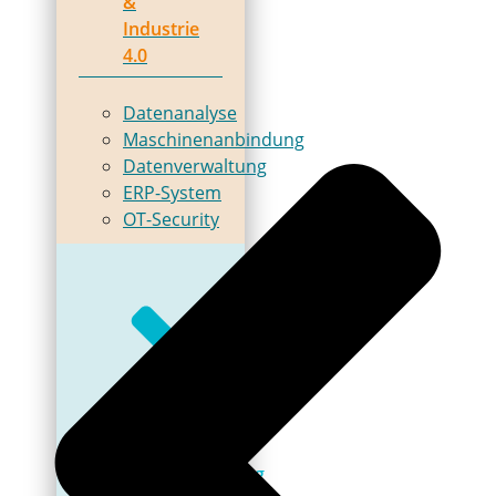
&
Industrie
4.0
Datenanalyse
Maschinenanbindung
Datenverwaltung
ERP-System
OT-Security
Automatisierung