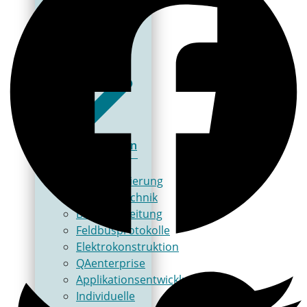
Schulungen
Automatisierung
Antriebstechnik
Bildverarbeitung
Feldbusprotokolle
Elektrokonstruktion
QAenterprise
Applikationsentwicklung
Individuelle