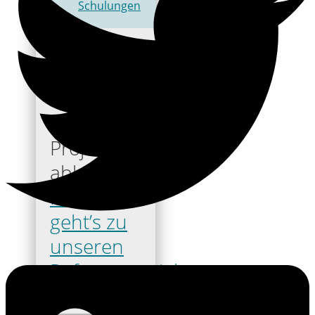
Schulungen
Neugierig
wie
unsere
Projekte
ablaufen?
Hier
geht’s zu
unseren
Referenzprojekten.