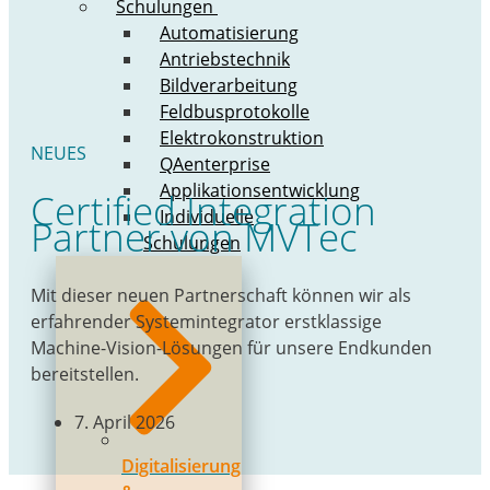
Schulungen
Automatisierung
Antriebstechnik
Bildverarbeitung
Feldbusprotokolle
Elektrokonstruktion
NEUES
QAenterprise
Applikationsentwicklung
Certified Integration
Individuelle
Partner von MVTec
Schulungen
Mit dieser neuen Partnerschaft können wir als
erfahrender Systemintegrator erstklassige
Machine-Vision-Lösungen für unsere Endkunden
bereitstellen.
7. April 2026
Digitalisierung