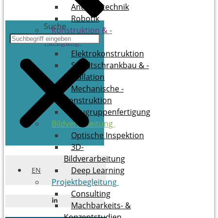
Antriebstechnik
Robotik
Suche
Konstruktion & ­
Fertigung
Elektrokonstruktion
Schaltschrankbau & ­
Installation
Mechanische ­
Konstruktion
Baugruppenfertigung
Bildverarbeitung
Optische Inspektion
3D-
Bildverarbeitung
Deep Learning
EN
Projektbegleitung
Consulting
Mach­bar­keits- &
Konzeptstudien