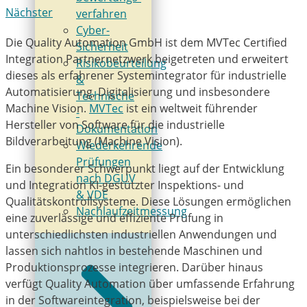
Nächster
verfahren
Cyber-
Die Quality Automation GmbH ist dem MVTec Certified
Sicherheit
Integration Partnernetzwerk beigetreten und erweitert
Risikobeurteilung
dieses als erfahrener Systemintegrator für industrielle
&
Automatisierung, Digitalisierung und insbesondere
Technische
Machine Vision.
MVTec
ist ein weltweit führender
­
Hersteller von Software für die industrielle
Dokumentation
Bildverarbeitung (Machine Vision).
Wiederkehrende
­Prüfungen
Ein besonderer Schwerpunkt liegt auf der Entwicklung
nach DGUV
und Integration KI-gestützter Inspektions- und
& VDE
Qualitätskontrollsysteme. Diese Lösungen ermöglichen
Nachlaufzeitmessung
eine zuverlässige und effiziente Prüfung in
unterschiedlichsten industriellen Anwendungen und
lassen sich nahtlos in bestehende Maschinen und
Produktionsprozesse integrieren. Darüber hinaus
verfügt Quality Automation über umfassende Erfahrung
in der Softwareintegration, beispielsweise bei der