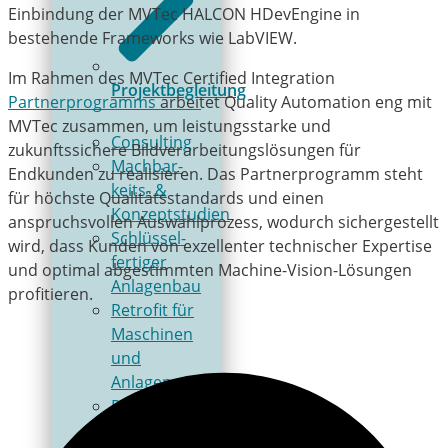
Einbindung der MVTec HALCON HDevEngine in
bestehende Frameworks wie LabVIEW.
Im Rahmen des MVTec Certified Integration
Projektbegleitung
Partnerprogramms
arbeitet Quality Automation eng mit
MVTec zusammen, um leistungsstarke und
Consulting
zukunftssichere Bildverarbeitungslösungen für
Mach­bar­
Endkunden zu realisieren. Das Partnerprogramm steht
keits- &
für höchste Qualitätsstandards und einen
Konzeptstudien
anspruchsvollen Auswahlprozess, wodurch sichergestellt
Schlüs­sel­
wird, dass Kunden von exzellenter technischer Expertise
fer­ti­ger
und optimal abgestimmten Machine-Vision-Lösungen
Anlagenbau
profitieren.
Retrofit für
Maschinen
und
Anlagen
Pro­jekt­ab­
lauf