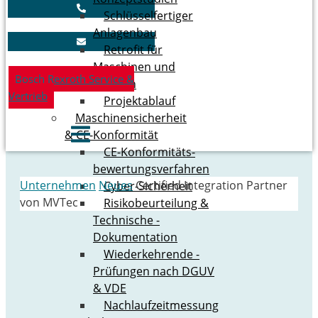
Schlüs­sel­fer­ti­ger
Anlagenbau
Retrofit für
Maschinen und
Bosch Rexroth Service &
Anlagen
Vertrieb
Pro­jekt­ab­lauf
Maschinen­sicherheit
& CE-Konformität
CE-­Konformitäts­
bewertungs­verfahren
Unternehmen
Neues
Certified Integration Partner
Cyber-Sicherheit
von MVTec
Risikobeurteilung &
Technische ­
Dokumentation
Wiederkehrende ­
Prüfungen nach DGUV
& VDE
Nachlaufzeitmessung