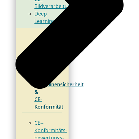
Bildverarbeitung
Deep
Learning
Maschinensicherheit
&
CE-
Konformität
CE-­
Konformitäts­
bewertungs­