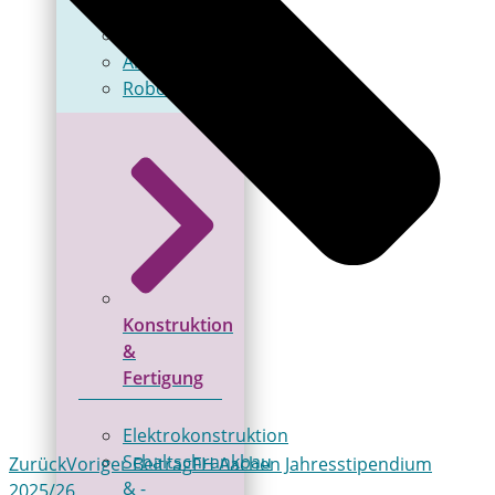
Steuerungstechnik
Antriebstechnik
Robotik
Konstruktion
&
Fertigung
Elektrokonstruktion
Schaltschrankbau
Zurück
Voriger Beitrag
FH Aachen Jahresstipendium
& ­
2025/26