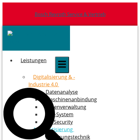
Skip
to
Bosch Rexroth Service & Vertrieb
content
Leistungen
Digitalisierung & ­
Industrie 4.0
Datenanalyse
Maschinenanbindung
Datenverwaltung
ERP-System
OT-Security
Automatisierung
Steuerungstechnik